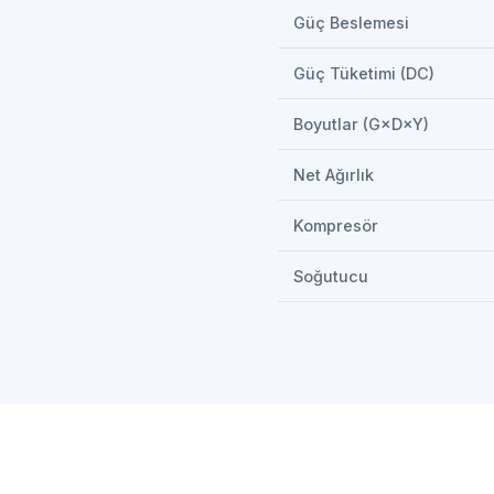
Güç Beslemesi
Güç Tüketimi (DC)
Boyutlar (G×D×Y)
Net Ağırlık
Kompresör
Soğutucu