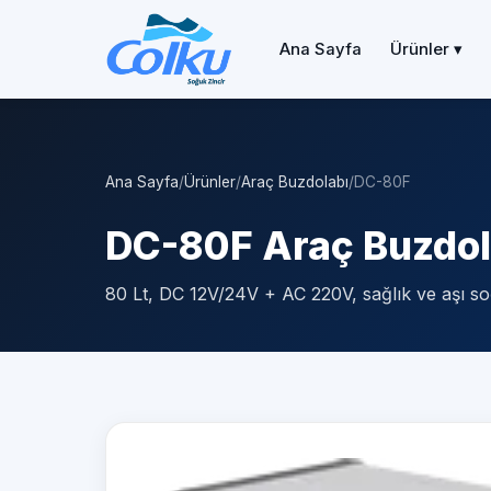
Ana Sayfa
Ürünler ▾
Ana Sayfa
/
Ürünler
/
Araç Buzdolabı
/
DC-80F
DC-80F Araç Buzdol
80 Lt, DC 12V/24V + AC 220V, sağlık ve aşı s