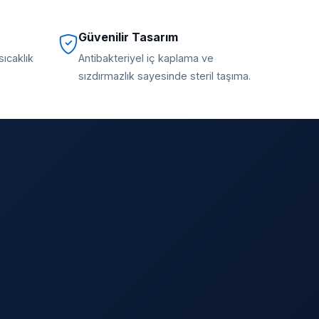
Güvenilir Tasarım
sıcaklık
Antibakteriyel iç kaplama ve
sızdırmazlık sayesinde steril taşıma.