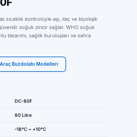
80F
as sıcaklık kontrolüyle aşı, ilaç ve biyolojik
güvenilir soğuk zincir sağlar. WHO soğuk
mlu tasarımı, sağlık kuruluşları ve sahra
.
Araç Buzdolabı Modelleri
DC-80F
80 Litre
–18°C ~ +10°C