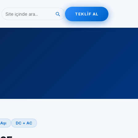
TEKLIF AL
 Aşı
DC + AC