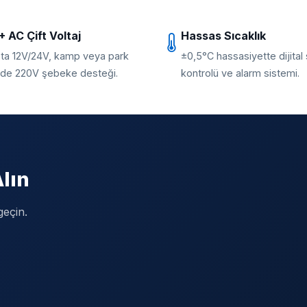
+ AC Çift Voltaj
Hassas Sıcaklık
ta 12V/24V, kamp veya park
±0,5°C hassasiyette dijital 
nde 220V şebeke desteği.
kontrolü ve alarm sistemi.
lın
geçin.