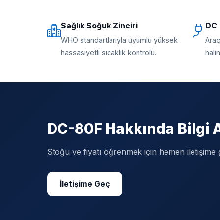
Sağlık Soğuk Zinciri
DC 
WHO standartlarıyla uyumlu yüksek
Araç
hassasiyetli sıcaklık kontrolü.
hali
DC-80F Hakkında Bilgi A
Stoğu ve fiyatı öğrenmek için hemen iletişime 
İletişime Geç